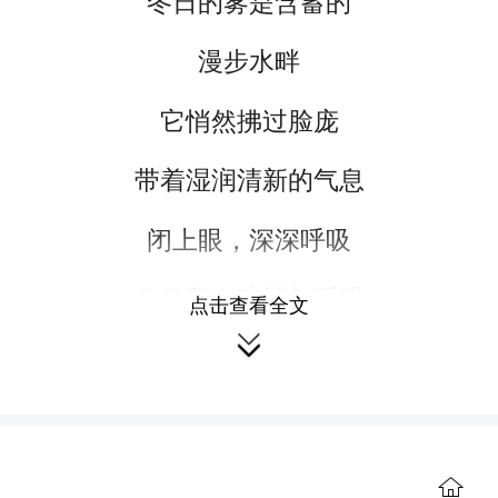
冬日的雾是含蓄的
漫步水畔
它悄然拂过脸庞
带着湿润清新的气息
闭上眼，深深呼吸
仿佛所有喧嚣与浮躁
点击查看全文

都在这片静谧中悄然消融
