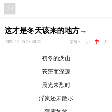
立即下载
这才是冬天该来的地方→
中
2025-11-25 17:38:15
字号：
小
大
初冬的沩山
苍茫而深邃
晨光未烈时
浮岚还未散尽
薄雾如纱