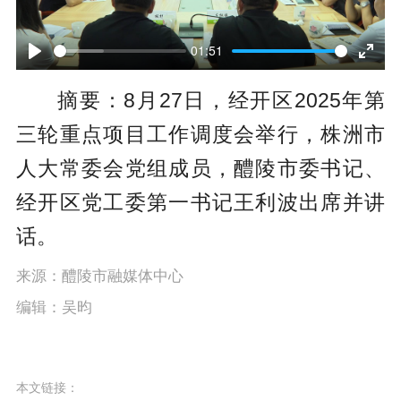
P
l
01:51
P
E
a
摘要：8月27日，经开区2025年第
l
n
y
三轮重点项目工作调度会举行，株洲市
a
t
人大常委会党组成员，醴陵市委书记、
y
e
经开区党工委第一书记王利波出席并讲
r
话。
f
u
来源：醴陵市融媒体中心
编辑：吴昀
l
l
s
本文链接：