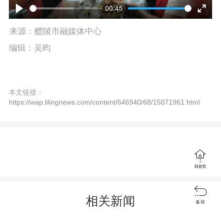
l
00:45
P
E
a
来源：醴陵市融媒体中心
l
n
y
编辑：吴昀
a
t
y
e
本文链接：
r
https://wap.lilingnews.com/content/646940/68/15071961.html
f
u
l

回首页
l
s

相关新闻
返 回
c