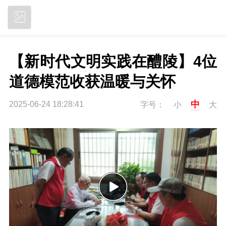
立即下载
【新时代文明实践在醴陵】4位
道德模范收获温暖与关怀
中
2025-06-24 18:28:41
字号：
小
大
P