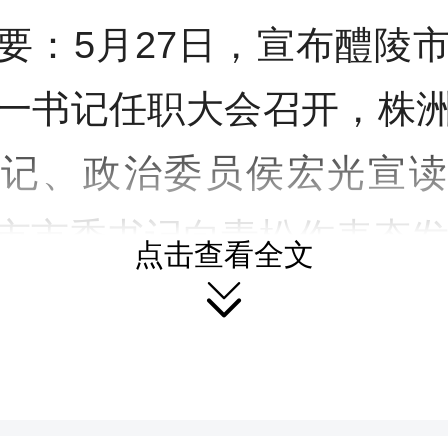
y
要：5月27日，宣布醴陵
一书记任职大会召开，株
书记、政治委员侯宏光宣读
市市委书记向青松作表态
点击查看全文

陵市融媒体中心
昀