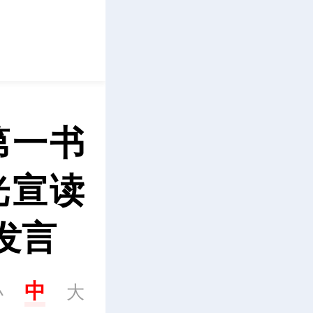
立即下载
第一书
光宣读
发言
中
小
大