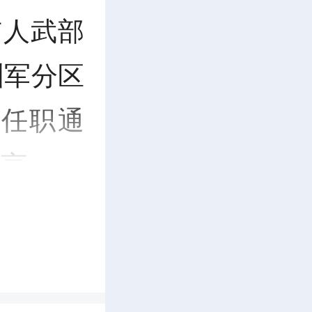
E
市人武部
n
洲军分区
t
任职通
e
发言。
r
f
u