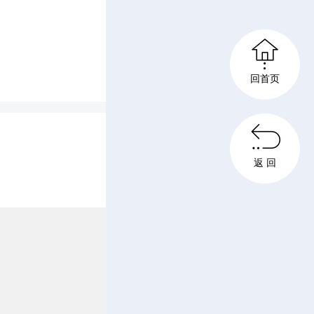
l
l

73.html
s
回首页
c

返 回
r
e
e