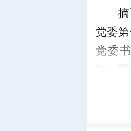
P
摘
l
党委第
a
党委
y
知，我
来源：醴
编辑：吴